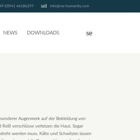
email
49 (0)941 46186297
info@via-humanity.com
search
NEWS
DOWNLOADS
SUCHEN
besonderer Augenmerk auf der Bekleidung von
 Reiß verschlüsse verletzen die Haut. Sogar
gedreht werden muss. Kälte und Schwitzen lassen