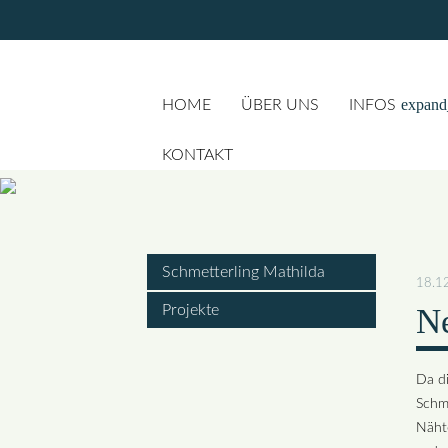
expand
HOME
ÜBER UNS
INFOS
KONTAKT
Suchbegriffe
Schmetterling Mathilda
18.1
Projekte
Ne
Da di
Schme
Nähte