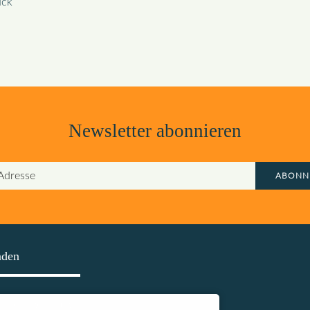
ück
Newsletter abonnieren
ABONN
nden
asse Regensburg