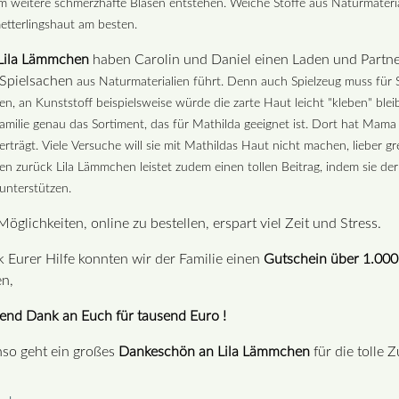
 weitere schmerzhafte Blasen entstehen. Weiche Stoffe aus Naturmaterial
tterlingshaut am besten.
Lila Lämmchen
haben Carolin und Daniel einen Laden und Partne
Spielsachen
aus Naturmaterialien führt. Denn auch Spielzeug muss für 
en, an Kunststoff
beispielsweise würde die zarte Haut leicht "kleben" ble
amilie genau
das Sortiment, das für Mathilda geeignet ist. Dort hat Mama
erträgt. Viele
Versuche will sie mit Mathildas Haut nicht machen, lieber gr
en zurück
Lila Lämmchen leistet zudem einen tollen Beitrag, indem sie der
unterstützen.
Möglichkeiten, online zu bestellen, erspart viel Zeit und Stress.
 Eurer Hilfe konnten wir der Familie einen
Gutschein über 1.00
en,
end Dank an Euch für tausend Euro !
so geht ein großes
Dankeschön an Lila Lämmchen
für die tolle 