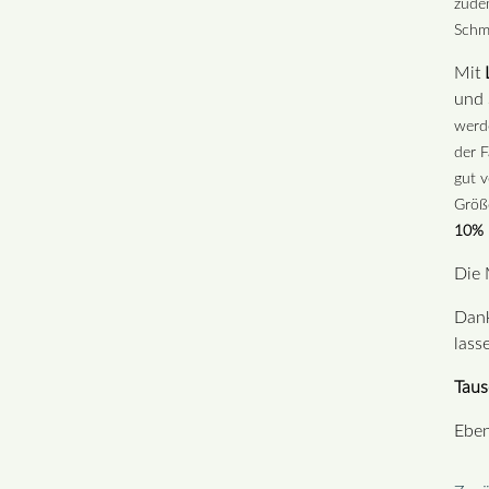
zudem
Schme
Mit
und 
werd
der F
gut v
Größ
10%
Die 
Dank
lass
Taus
Eben