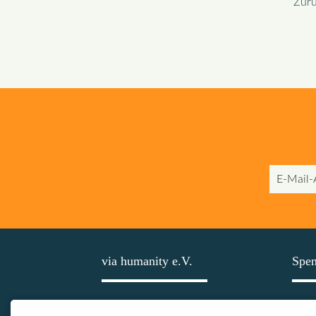
Zur
E-
Mail-
Adresse
via humanity e.V.
Spe
Hochstiftstr. 31
Spark