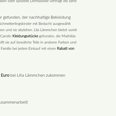
ien oder spezielle Dermaseide verträgt die zarte
r gefunden, der nachhaltige Bekleidung
Schmetterlingskinder mit Bedacht ausgewählt
iben und sie abziehen. Lila Lämmchen bietet somit
 Carolin
Kleidungsstücke
gefunden, die Mathilda
eift sie auf bewährte Teile in anderen Farben und
 Familie bei jedem Einkauf mit einen
Rabatt von
0 Euro
bei Lilia Lämmchen zukommen
Zusammenarbeit!